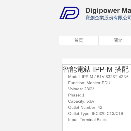
Digipower Ma
寶創企業股份有限公
首頁
關於
智能電錶 IPP-M 搭配 
Model: IPP-M / B1V-6323T-42N6
Function: Monitor PDU
Voltage: 230V
Phase: 1
Capacity: 63A
Outlet Number: 42
Outlet Type: IEC320 C13/C19
Input: Terminal Block