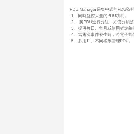
PDU Manager是集中式的PD
同時監控大量的PDU功耗。
 將PDU進行分組，方便分類
提供每日、每月或使用者定義
當電源事件發生時，將電子郵
多用戶、不同權限管理PDU。