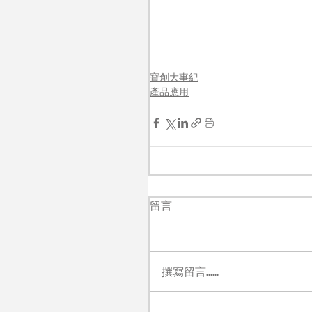
寶創大事紀
產品應用
留言
撰寫留言......