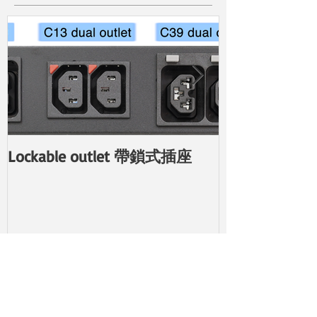
Lockable outlet 帶鎖式插座
具備個別插座
新PDU
類別
所有事件
(114)
114 篇文章